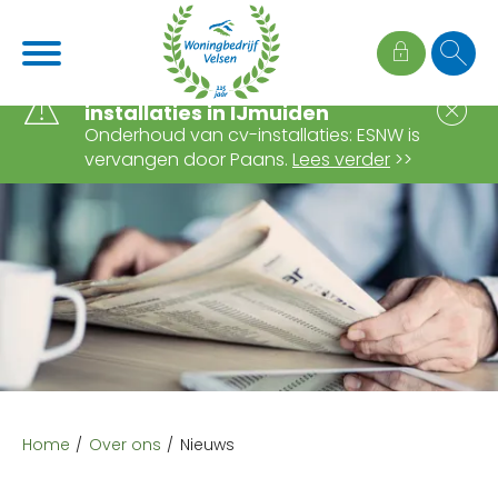
Naar de homepage
Ga naar Hoofd
Wijziging onderhoud cv-
S
installaties in IJmuiden
Onderhoud van cv-installaties: ESNW is
vervangen door Paans.
Lees verder
>>
Naar hoofdinhoud
Naar hoofdnavigatiemenu
Naar zoeken
Home
Over ons
Nieuws