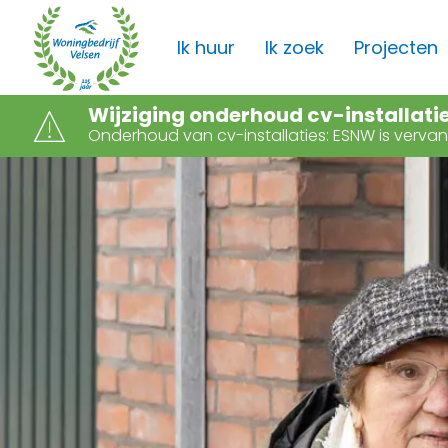
Naar de homepage
Ik huur
Ik zoek
Projecten
Wijziging onderhoud cv-installati
Onderhoud van cv-installaties: ESNW is verv
Naar hoofdinhoud
Naar hoofdnavigatiemenu
Naar zoeken