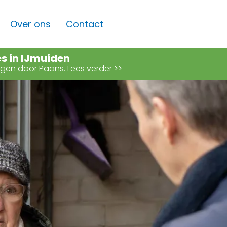
Over ons
Contact
es in IJmuiden
angen door Paans.
Lees verder
>>