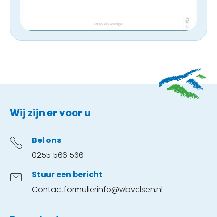
Contactinformatie
Wij zijn er voor u
Bel ons
0255 566 566
Stuur een bericht
Contactformulier
info@wbvelsen.nl