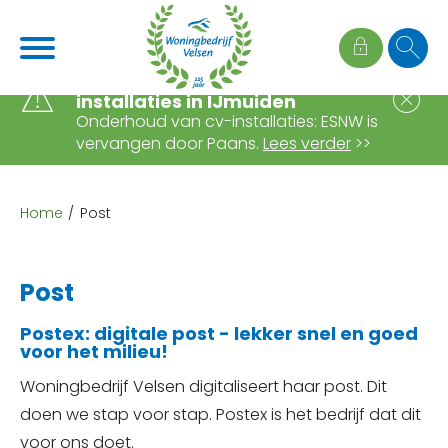
Naar de homepage
Ga naar Hoofd
Wijziging onderhoud cv-
S
installaties in IJmuiden
Onderhoud van cv-installaties: ESNW is
vervangen door Paans.
Lees verder
>>
Naar hoofdinhoud
Naar hoofdnavigatiemenu
Naar zoeken
Home
Post
Post
Postex: digitale post - lekker snel en goed
voor het milieu!
Woningbedrijf Velsen digitaliseert haar post. Dit
doen we stap voor stap. Postex is het bedrijf dat dit
voor ons doet.