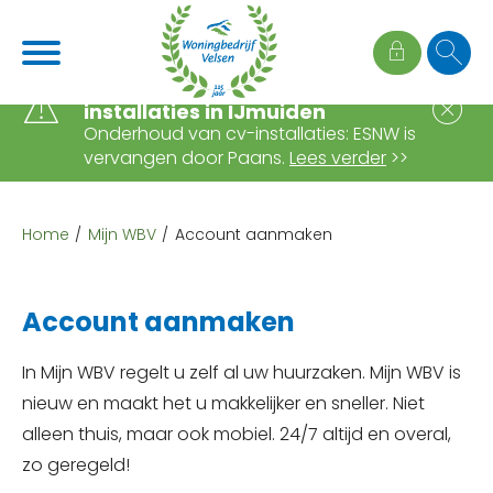
Naar de homepage
Ga naar Hoofd
Wijziging onderhoud cv-
S
installaties in IJmuiden
Onderhoud van cv-installaties: ESNW is
vervangen door Paans.
Lees verder
>>
Naar hoofdinhoud
Naar hoofdnavigatiemenu
Naar zoeken
Home
Mijn WBV
Account aanmaken
Account aanmaken
In Mijn WBV regelt u zelf al uw huurzaken. Mijn WBV is
nieuw en maakt het u makkelijker en sneller. Niet
alleen thuis, maar ook mobiel. 24/7 altijd en overal,
zo geregeld!