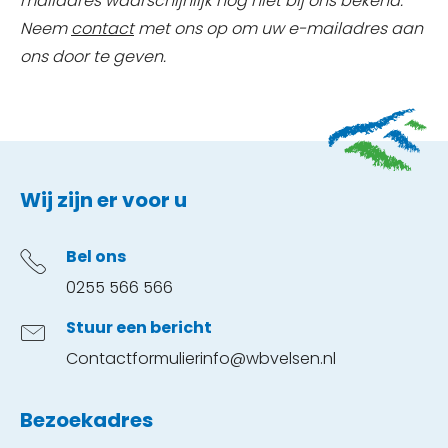
mailadres waarschijnlijk nog niet bij ons bekend.
Neem
contact
met ons op om uw e-mailadres aan
ons door te geven.
Contactinformatie
Wij zijn er voor u
Bel ons
0255 566 566
Stuur een bericht
Contactformulier
info@wbvelsen.nl
Bezoekadres