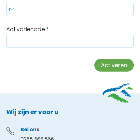
Activatiecode
*
Activeren
Contactinformatie
Wij zijn er voor u
Bel ons
0255 566 566