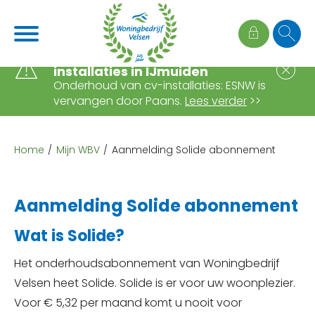
Naar de homepage
Ga naar Hoofd
Wijziging onderhoud cv-
S
installaties in IJmuiden
Onderhoud van cv-installaties: ESNW is
vervangen door Paans.
Lees verder
>>
Naar hoofdinhoud
Naar hoofdnavigatiemenu
Naar zoeken
Home
Mijn WBV
Aanmelding Solide abonnement
Aanmelding Solide abonnement
Wat is Solide?
Het onderhoudsabonnement van Woningbedrijf
Velsen heet Solide. Solide is er voor uw woonplezier.
Voor € 5,32 per maand komt u nooit voor