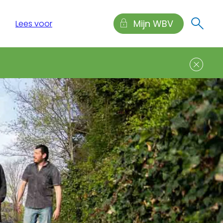
Mijn WBV
Lees voor
Sl