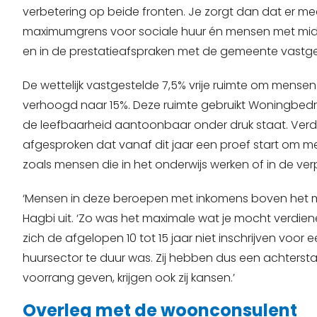
verbetering op beide fronten. Je zorgt dan dat er
maximumgrens voor sociale huur én mensen met m
en in de prestatieafspraken met de gemeente vastge
De wettelijk vastgestelde 7,5% vrije ruimte om mensen
verhoogd naar 15%. Deze ruimte gebruikt Woningbedrij
de leefbaarheid aantoonbaar onder druk staat. Ver
afgesproken dat vanaf dit jaar een proef start om 
zoals mensen die in het onderwijs werken of in de verpl
‘Mensen in deze beroepen met inkomens boven het min
Hagbi uit. ‘Zo was het maximale wat je mocht verdiene
zich de afgelopen 10 tot 15 jaar niet inschrijven voor e
huursector te duur was. Zij hebben dus een achterst
voorrang geven, krijgen ook zij
kansen
.’
Overleg met de woonconsulent