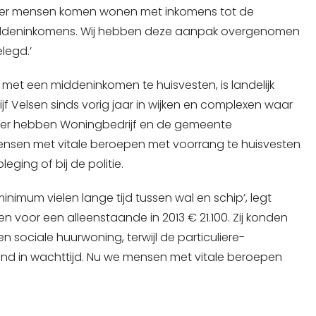
 meer mensen komen wonen met inkomens tot de
iddeninkomens. Wij hebben deze aanpak overgenomen
legd.’
 met een middeninkomen te huisvesten, is landelijk
f Velsen sinds vorig jaar in wijken en complexen waar
der hebben Woningbedrijf en de gemeente
mensen met vitale beroepen met voorrang te huisvesten
eging of bij de politie.
imum vielen lange tijd tussen wal en schip’, legt
n voor een alleenstaande in 2013 € 21.100. Zij konden
en sociale huurwoning, terwijl de particuliere-
and in wachttijd. Nu we mensen met vitale beroepen