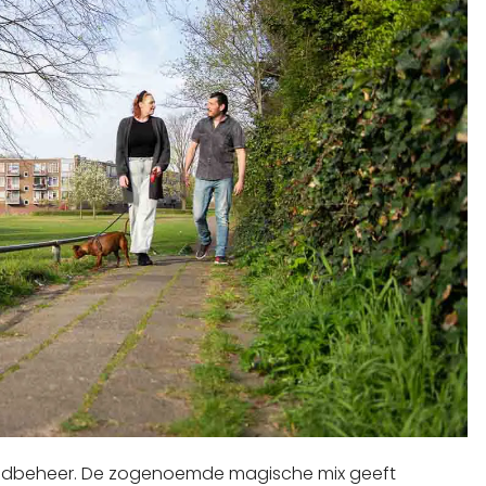
goedbeheer. De zogenoemde
magische mix
geeft