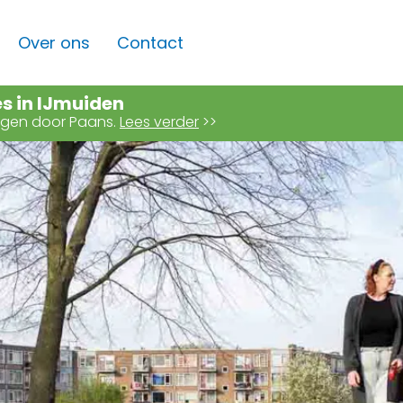
Over ons
Contact
es in IJmuiden
angen door Paans.
Lees verder
>>