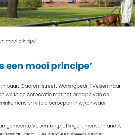
 een mooi principe’
 is een mooi principe’
n zijn buurt. Daarom streeft Woningbedrijf Velsen naar
ken werkt de corporatie met het principe van de
ninkomens en vitale beroepen in wijken waar
 van gemeente Velsen: ontploffingen, mensenhandel,
r Tamar Hagbi: ‘Het werd een steeds verder